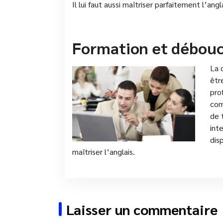
Il lui faut aussi maîtriser parfaitement l’an
Formation et débou
La 
êtr
pro
com
de 
int
dis
maîtriser l’anglais.
Laisser un commentaire